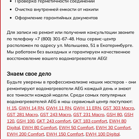
Проверка герметичности соединений
Очистка внутренней емкости от накипи
Оформление гарантийных документов
Для записи на ремонт или получения консультации звоните
по телефону +7 (800) 301-67-48. Наш сервис-центр
расположен по адресу ул. Малышева, 51 в Екатеринбурге.
Мы работаем без выходных и гарантируем качественное
восстановление вашего водонагревателя AEG!
Знаем свое дело
Будьте уверены в профессионализме наших мастеров - они
ремонтируют водонагреватели AEG каждый день и знают
все тонкости каждой модели. Среди самых популярных
водонагревателей AEG в наш сервисный центр поступают:
H 15
,
GWH 14 RN
,
GWH 11 RN
,
GWH 11 ERN
,
GST 303 Macro
,
GST 281 Macro
,
GST 243 Macro
,
GST 231 Macro
,
GSH 80
,
GSH
120
,
GSH 100
,
GKT 243 comfort
,
GKT 183 comfort
,
EWH 80
Digital
,
EWH 80 Comfort
,
EWH 50 Comfort
,
EWH 30 Comfort
,
EWH 200 Comfort
,
EWH 150 Comfort
,
EWH 100 Digital
.