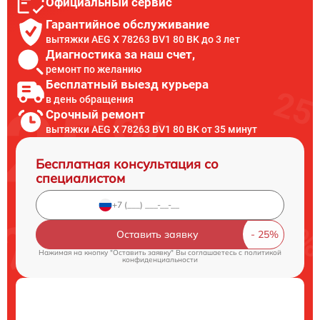
Официальный сервис
Гарантийное обслуживание
вытяжки AEG X 78263 BV1 80 BK до 3 лет
Диагностика за наш счет,
ремонт по желанию
Бесплатный выезд курьера
в день обращения
Срочный ремонт
вытяжки AEG X 78263 BV1 80 BK от 35 минут
Бесплатная консультация со
специалистом
Оставить заявку
Нажимая на кнопку "Оставить заявку" Вы соглашаетесь c
политикой
конфиденциальности