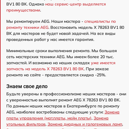
BV1 80 BK. Однако
наш сервис-центр выделяется
преимуществами
.
Мы ремонтируем AEG. Наши мастера -
специалисты по
ремонту техники AEG
. Восстановить модель X 78263 BV1 80
BK для мастеров не будет новой задачей. На все виды
проведенных работ у нас имеется гарантия.
Минимальные сроки выполнения ремонта. Мы большая
сеть мастерских техники AEG. Мы имеем более 20 тыс.
запчастей. И возможно на наших складах
уже имеется
запчасть на модель X 78263 BV1 80 BK
. При заказе
ремонта на сайте - предоставляется скидка -25%.
Знаем свое дело
Будьте уверены в профессионализме наших мастеров - они
с уверенностью выполнят ремонт AEG X 78263 BV1 80 BK.
По данным наших мастеров в Екатеринбурге по ремонту
AEG, наиболее востребованы следующие услуги:
Замена
платы управления (мат.платы, мейн платы)
,
Замена
угольных фильтров
,
Замена диодных и галогеновых ламп
,