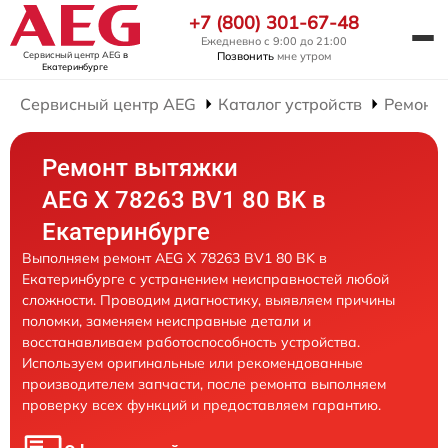
+7 (800) 301-67-48
Ежедневно с 9:00 до 21:00
Сервисный центр AEG
в
Позвонить
мне утром
Екатеринбурге
Сервисный центр AEG
Каталог устройств
Ремонт
Ремонт вытяжки
AEG X 78263 BV1 80 BK в
Екатеринбурге
Выполняем ремонт AEG X 78263 BV1 80 BK в
Екатеринбурге с устранением неисправностей любой
сложности. Проводим диагностику, выявляем причины
поломки, заменяем неисправные детали и
восстанавливаем работоспособность устройства.
Используем оригинальные или рекомендованные
производителем запчасти, после ремонта выполняем
проверку всех функций и предоставляем гарантию.