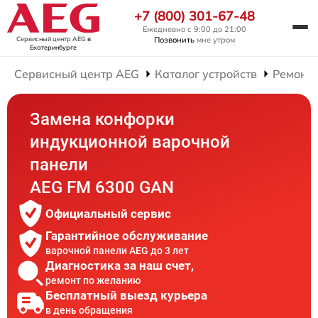
+7 (800) 301-67-48
Ежедневно с 9:00 до 21:00
Сервисный центр AEG
в
Позвонить
мне утром
Екатеринбурге
Сервисный центр AEG
Каталог устройств
Ремонт
Замена конфорки
индукционной варочной
панели
AEG FM 6300 GAN
Официальный сервис
Гарантийное обслуживание
варочной панели AEG до 3 лет
Диагностика за наш счет,
ремонт по желанию
Бесплатный выезд курьера
в день обращения