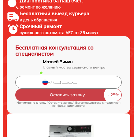
Диагностика за наш счет,
ремонт по желанию
Бесплатный выезд курьера
в день обращения
Срочный ремонт
сушильного автомата AEG от 35 минут
Бесплатная консультация со
специалистом
Матвей Зимин
Главный мастер сервисного центра
Оставить заявку
Нажимая на кнопку "Оставить заявку" Вы соглашаетесь c
политикой
конфиденциальности