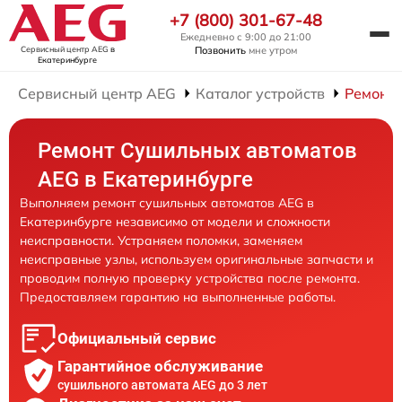
+7 (800) 301-67-48
Ежедневно с 9:00 до 21:00
Сервисный центр AEG
в
Позвонить
мне утром
Екатеринбурге
Сервисный центр AEG
Каталог устройств
Ремонт
Ремонт Сушильных автоматов
AEG в Екатеринбурге
Выполняем ремонт сушильных автоматов AEG в
Екатеринбурге независимо от модели и сложности
неисправности. Устраняем поломки, заменяем
неисправные узлы, используем оригинальные запчасти и
проводим полную проверку устройства после ремонта.
Предоставляем гарантию на выполненные работы.
Официальный сервис
Гарантийное обслуживание
сушильного автомата AEG до 3 лет