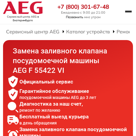
+7 (800) 301-67-48
Ежедневно с 9:00 до 21:00
Сервисный центр AEG
в
Позвонить
мне утром
Екатеринбурге
Сервисный центр AEG
Каталог устройств
Ремонт
Замена заливного клапана
посудомоечной машины
AEG F 55422 VI
Официальный сервис
Гарантийное обслуживание
посудомоечной машины AEG до 3 лет
Диагностика за наш счет,
ремонт по желанию
Бесплатный выезд курьера
в день обращения
Замена заливного клапана посудомоечной
машины