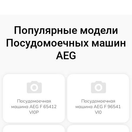
Популярные модели
Посудомоечных машин
AEG
Посудомоечная
Посудомоечная
машина AEG F 65412
машина AEG F 96541
VI0P
VI0