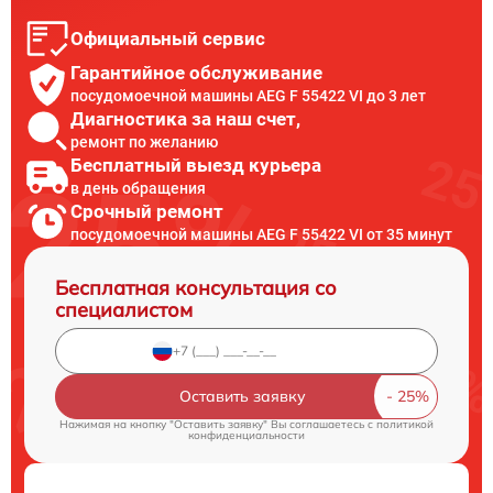
Официальный сервис
Гарантийное обслуживание
посудомоечной машины AEG F 55422 VI до 3 лет
Диагностика за наш счет,
ремонт по желанию
Бесплатный выезд курьера
в день обращения
Срочный ремонт
посудомоечной машины AEG F 55422 VI от 35 минут
Бесплатная консультация со
специалистом
Оставить заявку
Нажимая на кнопку "Оставить заявку" Вы соглашаетесь c
политикой
конфиденциальности