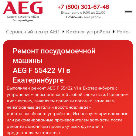
+7 (800) 301-67-48
Ежедневно с 9:00 до 21:00
Сервисный центр AEG
в
Позвонить
мне утром
Екатеринбурге
Сервисный центр AEG
Каталог устройств
Ремонт
Ремонт посудомоечной
машины
AEG F 55422 VI в
Екатеринбурге
Выполняем ремонт AEG F 55422 VI в Екатеринбурге с
устранением неисправностей любой сложности. Проводим
диагностику, выявляем причины поломки, заменяем
неисправные детали и восстанавливаем
работоспособность устройства. Используем оригинальные
или рекомендованные производителем запчасти, после
ремонта выполняем проверку всех функций и
предоставляем гарантию.