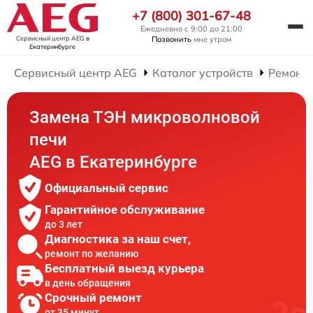
+7 (800) 301-67-48
Ежедневно с 9:00 до 21:00
Сервисный центр AEG
в
Позвонить
мне утром
Екатеринбурге
Сервисный центр AEG
Каталог устройств
Ремонт
Замена ТЭН микроволновой
печи
AEG в Екатеринбурге
Официальный сервис
Гарантийное обслуживание
до 3 лет
Диагностика за наш счет,
ремонт по желанию
Бесплатный выезд курьера
в день обращения
Срочный ремонт
от 35 минут