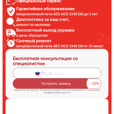
Официальный сервис
Гарантийное обслуживание
микроволновой печи AEG MCD 2540 EM до 3 лет
Диагностика за наш счет,
ремонт по желанию
Бесплатный выезд курьера
в день обращения
Срочный ремонт
микроволновой печи AEG MCD 2540 EM от 35 минут
Бесплатная консультация со
специалистом
Оставить заявку
Нажимая на кнопку "Оставить заявку" Вы соглашаетесь c
политикой
конфиденциальности