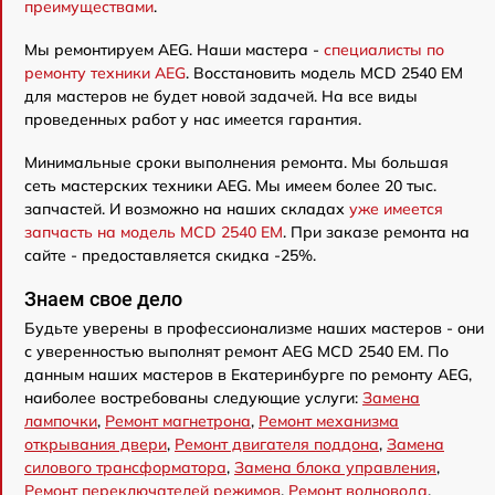
преимуществами
.
Мы ремонтируем AEG. Наши мастера -
специалисты по
ремонту техники AEG
. Восстановить модель MCD 2540 EM
для мастеров не будет новой задачей. На все виды
проведенных работ у нас имеется гарантия.
Минимальные сроки выполнения ремонта. Мы большая
сеть мастерских техники AEG. Мы имеем более 20 тыс.
запчастей. И возможно на наших складах
уже имеется
запчасть на модель MCD 2540 EM
. При заказе ремонта на
сайте - предоставляется скидка -25%.
Знаем свое дело
Будьте уверены в профессионализме наших мастеров - они
с уверенностью выполнят ремонт AEG MCD 2540 EM. По
данным наших мастеров в Екатеринбурге по ремонту AEG,
наиболее востребованы следующие услуги:
Замена
лампочки
,
Ремонт магнетрона
,
Ремонт механизма
открывания двери
,
Ремонт двигателя поддона
,
Замена
силового трансформатора
,
Замена блока управления
,
Ремонт переключателей режимов
,
Ремонт волновода
,