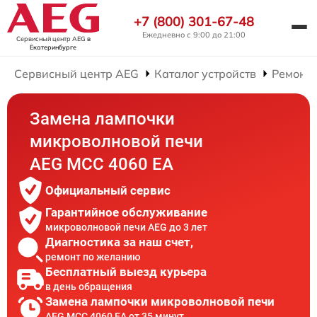
+7 (800) 301-67-48
Ежедневно с 9:00 до 21:00
Сервисный центр AEG
в
Екатеринбурге
Сервисный центр AEG
Каталог устройств
Ремонт
Замена лампочки
микроволновой печи
AEG MCC 4060 EA
Официальный сервис
Гарантийное обслуживание
микроволновой печи AEG до 3 лет
Диагностика за наш счет,
ремонт по желанию
Бесплатный выезд курьера
в день обращения
Замена лампочки микроволновой печи
AEG MCC 4060 EA от 35 минут