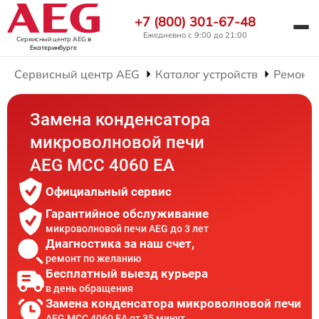
+7 (800) 301-67-48
Ежедневно с 9:00 до 21:00
Сервисный центр AEG
в
Екатеринбурге
Сервисный центр AEG
Каталог устройств
Ремонт
Замена конденсатора
микроволновой печи
AEG MCC 4060 EA
Официальный сервис
Гарантийное обслуживание
микроволновой печи AEG до 3 лет
Диагностика за наш счет,
ремонт по желанию
Бесплатный выезд курьера
в день обращения
Замена конденсатора микроволновой печи
AEG MCC 4060 EA от 35 минут