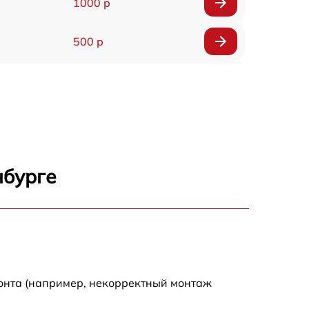
1000 р
500 р
500 р
450 р
500 р
нбурге
500 р
500 р
500 р
монта (например, некорректный монтаж