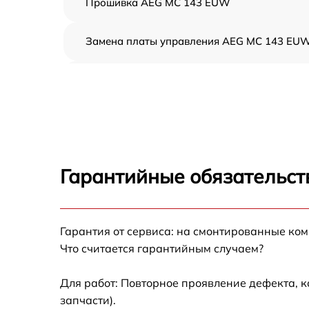
Прошивка AEG MC 143 EUW
Замена платы управления AEG MC 143 EU
Ремонт платы управления (восстановление)
AEG MC 143 EUW
Замена датчиков AEG MC 143 EUW
Замена вентилятора AEG MC 143 EUW
Гарантийные обязательст
Ремонт магнетрона AEG MC 143 EUW
Гарантия от сервиса: на смонтированные ко
Ремонт волновода AEG MC 143 EUW
Что считается гарантийным случаем?
Ремонт переключателей режимов AEG MC
143 EUW
Для работ: Повторное проявление дефекта, 
запчасти).