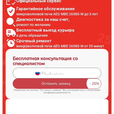
Официальный сервис
Гарантийное обслуживание
микроволновой печи AEG MBE 2658S-W до 3 лет
Диагностика за наш счет,
ремонт по желанию
Бесплатный выезд курьера
в день обращения
Срочный ремонт
микроволновой печи AEG MBE 2658S-W от 35 минут
Бесплатная консультация со
специалистом
Оставить заявку
Нажимая на кнопку "Оставить заявку" Вы соглашаетесь c
политикой
конфиденциальности