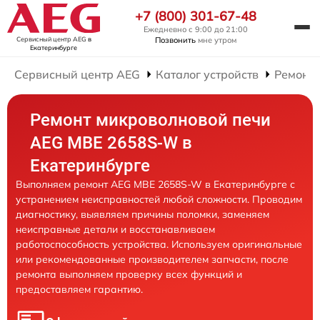
+7 (800) 301-67-48
Ежедневно с 9:00 до 21:00
Сервисный центр AEG
в
Позвонить
мне утром
Екатеринбурге
Сервисный центр AEG
Каталог устройств
Ремонт
Ремонт микроволновой печи
AEG MBE 2658S-W в
Екатеринбурге
Выполняем ремонт AEG MBE 2658S-W в Екатеринбурге с
устранением неисправностей любой сложности. Проводим
диагностику, выявляем причины поломки, заменяем
неисправные детали и восстанавливаем
работоспособность устройства. Используем оригинальные
или рекомендованные производителем запчасти, после
ремонта выполняем проверку всех функций и
предоставляем гарантию.