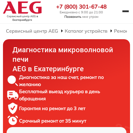
+7 (800) 301-67-48
Ежедневно с 9:00 до 21:00
Сервисный центр AEG
в
Позвонить
мне утром
Екатеринбурге
Сервисный центр AEG
Каталог устройств
Ремонт
Диагностика микроволновой
печи
AEG в Екатеринбурге
Диагностика за наш счет, ремонт по
желанию
Бесплатный выезд курьера в день
обращения
Гарантия на ремонт до 3 лет
Срочный ремонт от 35 минут