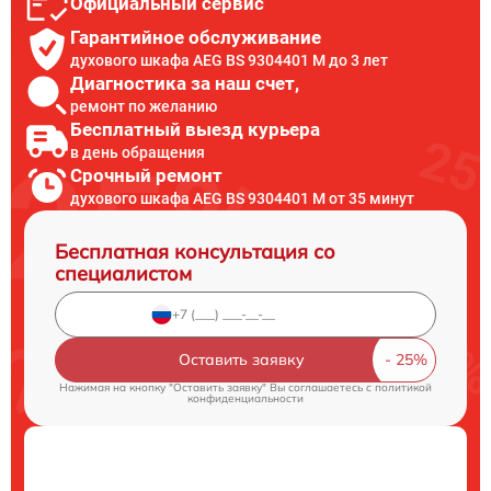
Официальный сервис
Гарантийное обслуживание
духового шкафа AEG BS 9304401 M до 3 лет
Диагностика за наш счет,
ремонт по желанию
Бесплатный выезд курьера
в день обращения
Срочный ремонт
духового шкафа AEG BS 9304401 M от 35 минут
Бесплатная консультация со
специалистом
Оставить заявку
Нажимая на кнопку "Оставить заявку" Вы соглашаетесь c
политикой
конфиденциальности