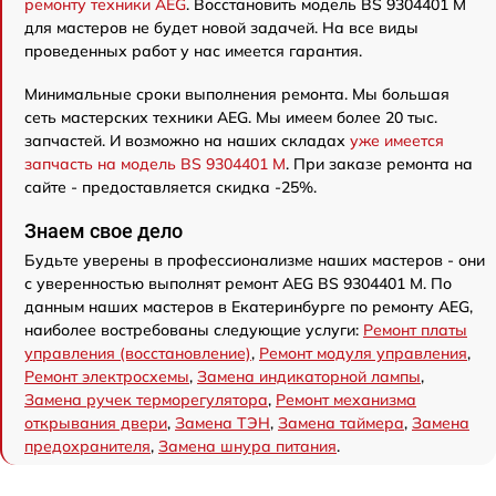
ремонту техники AEG
. Восстановить модель BS 9304401 M
для мастеров не будет новой задачей. На все виды
проведенных работ у нас имеется гарантия.
Минимальные сроки выполнения ремонта. Мы большая
сеть мастерских техники AEG. Мы имеем более 20 тыс.
запчастей. И возможно на наших складах
уже имеется
запчасть на модель BS 9304401 M
. При заказе ремонта на
сайте - предоставляется скидка -25%.
Знаем свое дело
Будьте уверены в профессионализме наших мастеров - они
с уверенностью выполнят ремонт AEG BS 9304401 M. По
данным наших мастеров в Екатеринбурге по ремонту AEG,
наиболее востребованы следующие услуги:
Ремонт платы
управления (восстановление)
,
Ремонт модуля управления
,
Ремонт электросхемы
,
Замена индикаторной лампы
,
Замена ручек терморегулятора
,
Ремонт механизма
открывания двери
,
Замена ТЭН
,
Замена таймера
,
Замена
предохранителя
,
Замена шнура питания
.