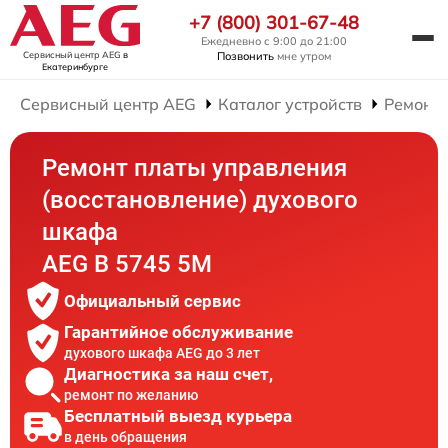
+7 (800) 301-67-48
Ежедневно с 9:00 до 21:00
Сервисный центр AEG
в
Позвонить
мне утром
Екатеринбурге
Сервисный центр AEG
Каталог устройств
Ремонт
Ремонт платы управления
(восстановление) духового
шкафа
AEG B 5745 5M
Официальный сервис
Гарантийное обслуживание
духового шкафа AEG до 3 лет
Диагностика за наш счет,
ремонт по желанию
Бесплатный выезд курьера
в день обращения